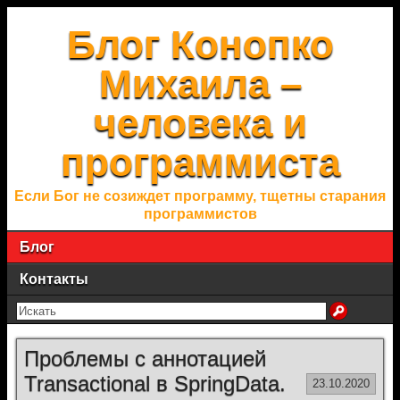
Блог Конопко
Михаила –
человека и
программиста
Если Бог не созиждет программу, тщетны старания
программистов
Блог
Контакты
Проблемы с аннотацией
Transactional в SpringData.
23.10.2020